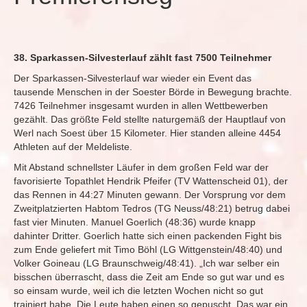
38. Sparkassen-Silvesterlauf zählt fast 7500 Teilnehmer
Der Sparkassen-Silvesterlauf war wieder ein Event das
tausende Menschen in der Soester Börde in Bewegung brachte.
7426 Teilnehmer insgesamt wurden in allen Wettbewerben
gezählt. Das größte Feld stellte naturgemäß der Hauptlauf von
Werl nach Soest über 15 Kilometer. Hier standen alleine 4454
Athleten auf der Meldeliste.
Mit Abstand schnellster Läufer in dem großen Feld war der
favorisierte Topathlet Hendrik Pfeifer (TV Wattenscheid 01), der
das Rennen in 44:27 Minuten gewann. Der Vorsprung vor dem
Zweitplatzierten Habtom Tedros (TG Neuss/48:21) betrug dabei
fast vier Minuten. Manuel Goerlich (48:36) wurde knapp
dahinter Dritter. Goerlich hatte sich einen packenden Fight bis
zum Ende geliefert mit Timo Böhl (LG Wittgenstein/48:40) und
Volker Goineau (LG Braunschweig/48:41). „Ich war selber ein
bisschen überrascht, dass die Zeit am Ende so gut war und es
so einsam wurde, weil ich die letzten Wochen nicht so gut
trainiert habe. Die Leute haben einen so gepuscht. Das war ein