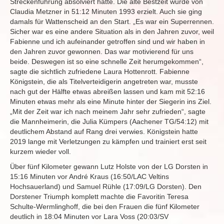
Streckenführung absolviert hatte. Die alte Bestzeit wurde von
Claudia Metzner in 51:12 Minuten 1993 erzielt. Auch sie ging
damals für Wattenscheid an den Start. „Es war ein Superrennen.
Sicher war es eine andere Situation als in den Jahren zuvor, weil
Fabienne und ich aufeinander getroffen sind und wir haben in
den Jahren zuvor gewonnen. Das war motivierend für uns
beide. Deswegen ist so eine schnelle Zeit herumgekommen“,
sagte die sichtlich zufriedene Laura Hottenrott. Fabienne
Königstein, die als Titelverteidigerin angetreten war, musste
nach gut der Hälfte etwas abreißen lassen und kam mit 52:16
Minuten etwas mehr als eine Minute hinter der Siegerin ins Ziel.
„Mit der Zeit war ich nach meinem Jahr sehr zufrieden“, sagte
die Mannheimerin, die Julia Kümpers (Aachener TG/54:12) mit
deutlichem Abstand auf Rang drei verwies. Königstein hatte
2019 lange mit Verletzungen zu kämpfen und trainiert erst seit
kurzem wieder voll.
Über fünf Kilometer gewann Lutz Holste von der LG Dorsten in
15:16 Minuten vor André Kraus (16:50/LAC Veltins
Hochsauerland) und Samuel Rühle (17:09/LG Dorsten). Den
Dorstener Triumph komplett machte die Favoritin Teresa
Schulte-Wermlinghoff, die bei den Frauen die fünf Kilometer
deutlich in 18:04 Minuten vor Lara Voss (20:03/SV