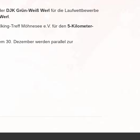
der
DJK Grün-Weiß Werl
für die Laufwettbewerbe
Werl
.
king-Treff Möhnesee e.V. für den
5-Kilometer-
dem 30. Dezember werden parallel zur