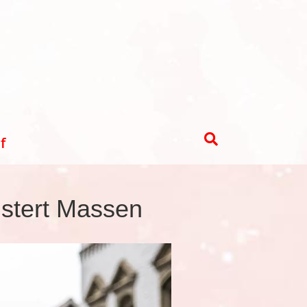
f
istert Massen