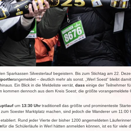
r den Sparkassen Silvesterlauf begeistern. Bis zum Stichtag am 22. D
portler
angemeldet – deutlich mehr als sonst. „Werl Soest“ bleibt dami
inaus. Ein Blick in die Meldeliste verrät,
dass
einige der Teilnehmer f
 kommen dennoch aus dem Kreis Soest; die größte vorangemeldete Gru
uptlauf
um
13:30 Uhr
traditionell das größte und prominenteste Starte
zum Soester Marktplatz machen, sind jedoch die Wanderer um 11:00 U
etabliert. Rund jeder Vierte der bisher 1200 angemeldeten Läuferinnen 
en
für die Schülerläufe in Werl hätten anmelden können, ist es für viele